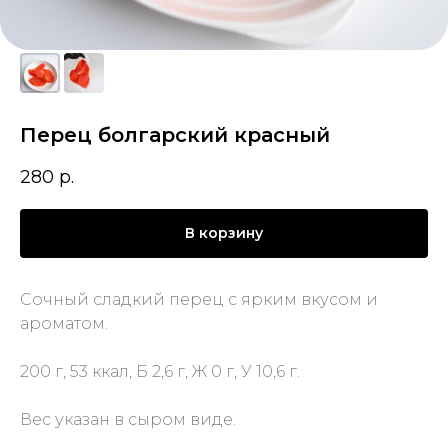
Перец болгарский красный
280
р.
В корзину
Сочный сладкий перец с ярким вкусом и
ароматом.
200 г, 53 ккал, Б 2,6 г, Ж 0 г, У 10,6 г.
Вес указан в сыром виде.